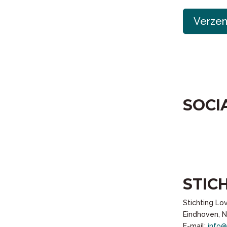
Verze
SOCI
STIC
Stichting Lo
Eindhoven, 
E-mail:
info@