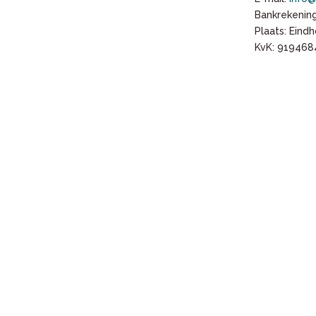
Bankrekening
Plaats: Eind
KvK: 919468