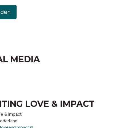
nden
AL MEDIA
HTING LOVE & IMPACT
ve & Impact
Nederland
loveandimpact.nl