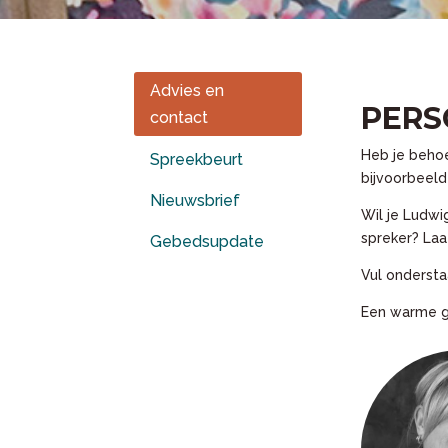
Advies en
PERS
contact
Heb je behoe
Spreekbeurt
bijvoorbeeld
Nieuwsbrief
Wil je Ludwi
spreker? Laat
Gebedsupdate
Vul ondersta
Een warme g