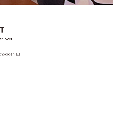
T
gen over
tnodigen als