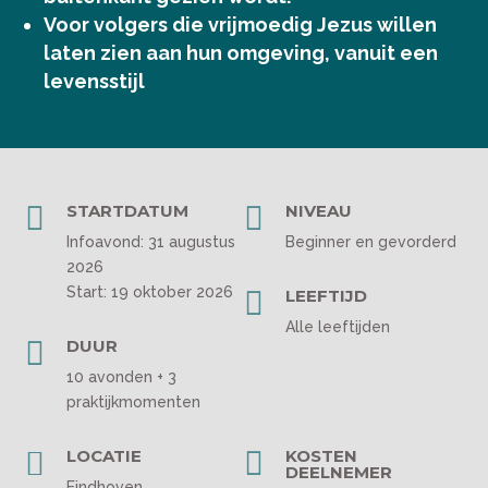
Voor volgers die vrijmoedig Jezus willen
laten zien aan hun omgeving, vanuit een
levensstijl

STARTDATUM

NIVEAU
Infoavond: 31 augustus
Beginner en gevorderd
2026
Start: 19 oktober 2026

LEEFTIJD
Alle leeftijden

DUUR
10 avonden + 3
praktijkmomenten

LOCATIE

KOSTEN
DEELNEMER
Eindhoven