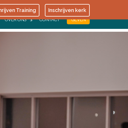
hrijven Training
Inschrijven kerk
OVER ONS
CONTACT
GEVEN