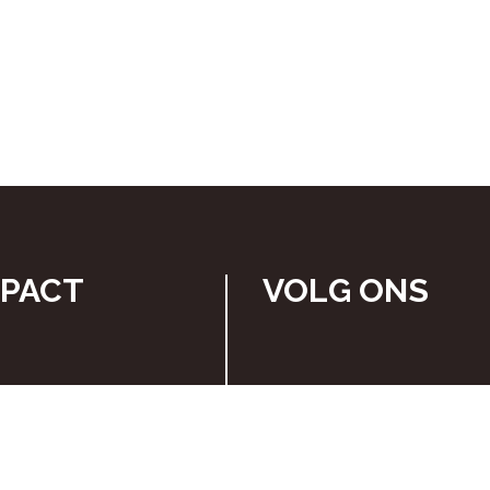
MPACT
VOLG ONS
BOOST JOUW 
MET
CITY IMP