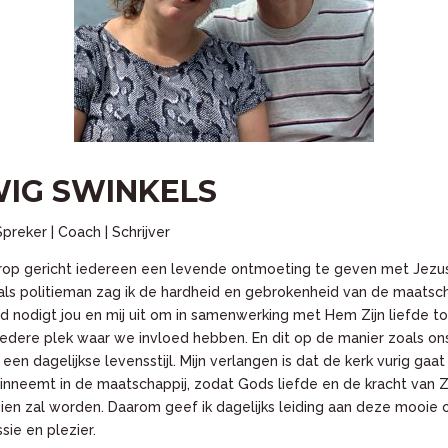
IG SWINKELS
Spreker | Coach | Schrijver
 erop gericht iedereen een levende ontmoeting te geven met Jezus
als politieman zag ik de hardheid en gebrokenheid van de maatsch
od nodigt jou en mij uit om in samenwerking met Hem Zijn liefde tot
edere plek waar we invloed hebben. En dit op de manier zoals o
t een dagelijkse levensstijl. Mijn verlangen is dat de kerk vurig ga
 inneemt in de maatschappij, zodat Gods liefde en de kracht van Zij
en zal worden. Daarom geef ik dagelijks leiding aan deze mooie o
sie en plezier.