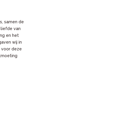
us, samen de
 liefde van
ing en het
aven wij in
n voor deze
ntmoeting