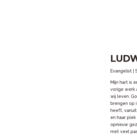
LUDW
Evangelist | 
Mijn hart is
vorige werk 
wij leven. G
brengen op i
heeft, vanui
en haar plek
opnieuw gezi
met veel pas