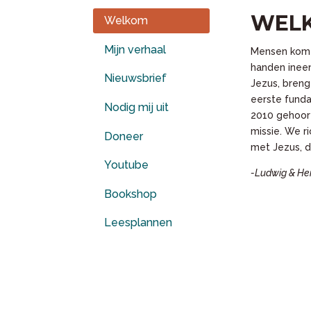
WEL
Welkom
Mijn verhaal
Mensen komen
handen ineen
Nieuwsbrief
Jezus, breng
eerste funda
Nodig mij uit
2010 gehoor 
missie. We r
Doneer
met Jezus, d
Youtube
-Ludwig & He
Bookshop
Leesplannen