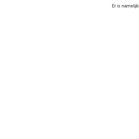
Er is nameli
-Ludwig Swin