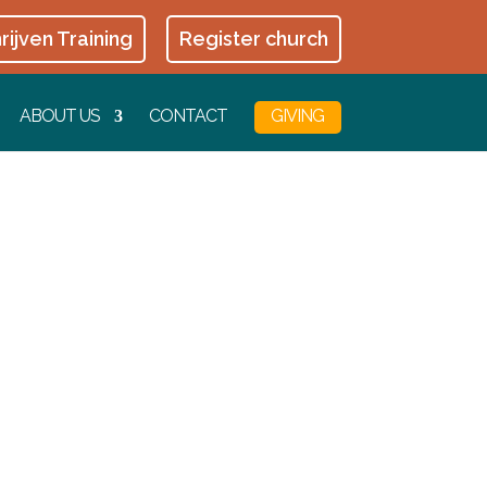
rijven Training
Register church
ABOUT US
CONTACT
GIVING