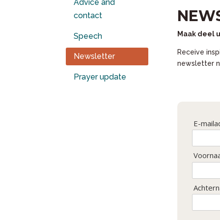
Advice and
NEWS
contact
Maak deel u
Speech
Receive inspi
Newsletter
newsletter n
Prayer update
E-maila
Voorna
Achter