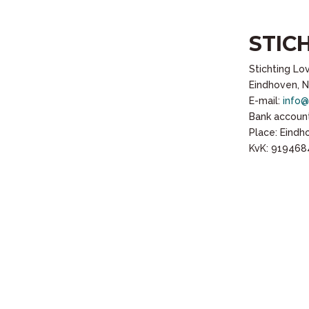
STIC
Stichting Lo
Eindhoven, 
E-mail:
info@
Bank account
Place: Eind
KvK: 919468