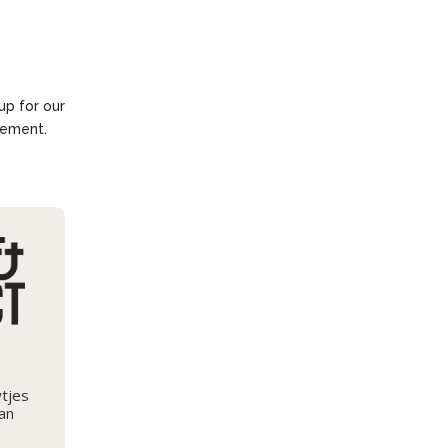
 up for our
vement.
wtjes
an