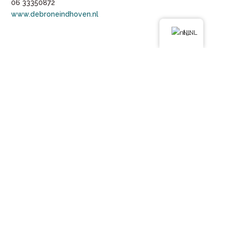
06 33350872
www.debroneindhoven.nl
NL
STICHTING LOVE &
IMPACT
Over ons
Stichting Love & Impact ANBI
Privacy Policy
Contact