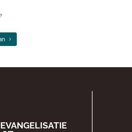
?
?
an
EVANGELISATIE