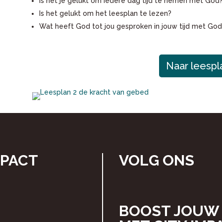
Is het je gelukt om iedere dag tijd te nemen met God
Is het gelukt om het leesplan te lezen?
Wat heeft God tot jou gesproken in jouw tijd met God
Naar leespl
MPACT
VOLG ONS
BOOST JOUW 