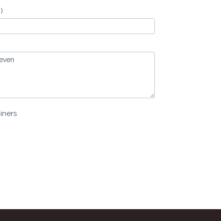
)
geven
iners