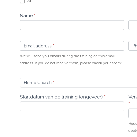
registreren
Ja
Name
*
Name
Na
Email address
*
P
We will send you emails during the training on this email
address. If you do not receive them, please check your spam!
Home Church
*
Startdatum van de training (ongeveer)
*
Ver
*
Houd
deeln