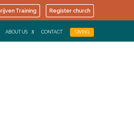
rijven Training
Register church
ABOUT US
CONTACT
GIVING